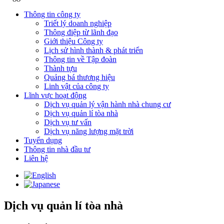
Thông tin công ty
Triết lý doanh nghiệp
Thông điệp từ lãnh đạo
Giới thiệu Công ty
Lịch sử hình thành & phát triển
Thông tin về Tập đoàn
Thành tựu
Quảng bá thương hiệu
Linh vật của công ty
Lĩnh vực hoạt động
Dịch vụ quản lý vận hành nhà chung cư
Dịch vụ quản lí tòa nhà
Dịch vụ tư vấn
Dịch vụ năng lượng mặt trời
Tuyển dụng
Thông tin nhà đầu tư
Liên hệ
Dịch vụ quản lí tòa nhà