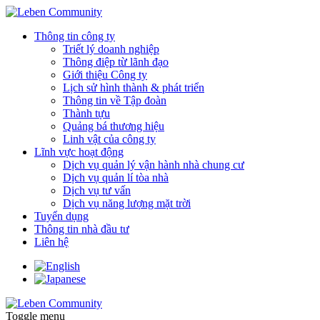
Thông tin công ty
Triết lý doanh nghiệp
Thông điệp từ lãnh đạo
Giới thiệu Công ty
Lịch sử hình thành & phát triển
Thông tin về Tập đoàn
Thành tựu
Quảng bá thương hiệu
Linh vật của công ty
Lĩnh vực hoạt động
Dịch vụ quản lý vận hành nhà chung cư
Dịch vụ quản lí tòa nhà
Dịch vụ tư vấn
Dịch vụ năng lượng mặt trời
Tuyển dụng
Thông tin nhà đầu tư
Liên hệ
Toggle menu