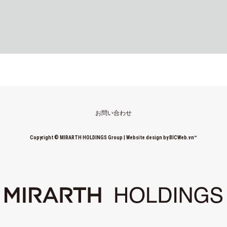
お問い合わせ
Copyright ©
MIRARTH HOLDINGS Group
|
Website design
by
BICWeb.vn
™